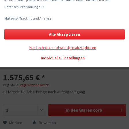
Datenschutzerklärung auf.
Matomo:
Tracking und Analyse
Alle Akzeptieren
Nur technisch notwendige akzeptieren
Individuelle Einstellungen
1.575,65 € *
zzgl. MwSt.
zzgl. Versandkosten
Lieferzeit 1-5 Arbeitstage nach Auftragseingang
In den
Warenkorb
Merken
Bewerten