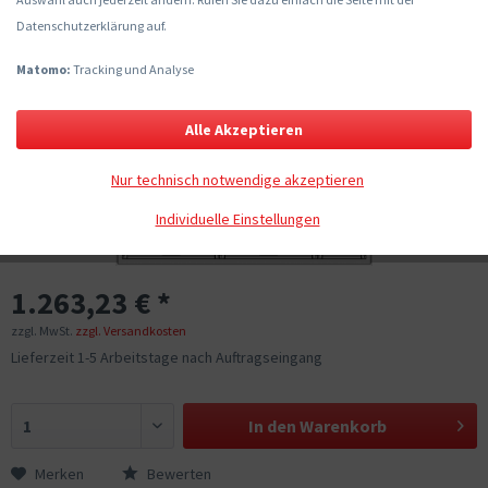
Datenschutzerklärung auf.
Matomo:
Tracking und Analyse
Alle Akzeptieren
Nur technisch notwendige akzeptieren
Individuelle Einstellungen
1.263,23 € *
zzgl. MwSt.
zzgl. Versandkosten
Lieferzeit 1-5 Arbeitstage nach Auftragseingang
In den
Warenkorb
Merken
Bewerten