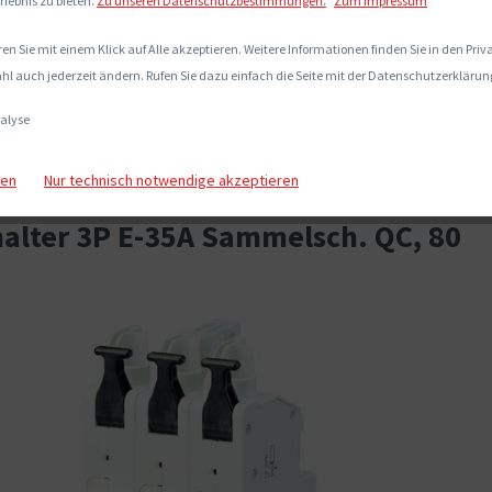
rlebnis zu bieten.
Zu unseren Datenschutzbestimmungen.
Zum Impressum
en Sie mit einem Klick auf Alle akzeptieren. Weitere Informationen finden Sie in den Pri
hl auch jederzeit ändern. Rufen Sie dazu einfach die Seite mit der Datenschutzerklärung
alyse
gen
Nur technisch notwendige akzeptieren
alter 3P E-35A Sammelsch. QC, 80