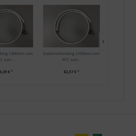
ndung 1000mm vom
Datenverbindung 1500mm vom
AZ32BSA-210, 
Z zum...
APZ zum...
mit 3-Pu
9,29 € *
82,57 € *
730