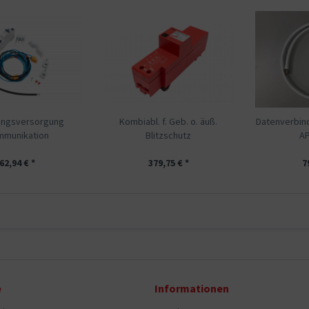
ngsversorgung
Kombiabl. f. Geb. o. äuß.
Datenverbi
munikation
Blitzschutz
AP
62,94 € *
379,75 € *
7
e
Informationen