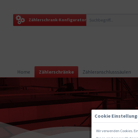
Zählerschrank-Konfigurator
Home
Zählerschränke
Zähleranschlusssäulen
Cookie Einstellun
Wir verwenden Cookies. Ein