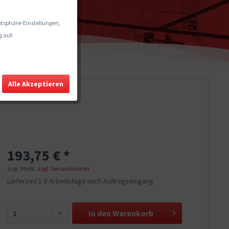
vatsphäre-Einstellungen,
 auf.
Alle Akzeptieren
193,75 € *
zzgl. MwSt.
zzgl. Versandkosten
Lieferzeit 1-5 Arbeitstage nach Auftragseingang
In den
Warenkorb