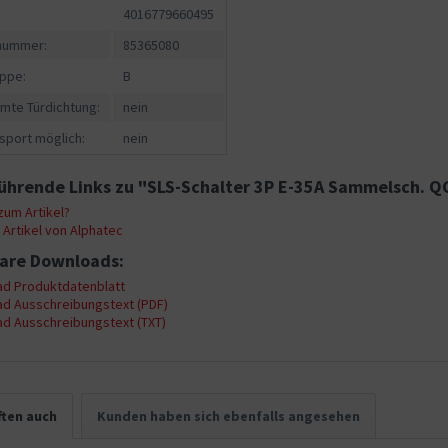
4016779660495
fnummer:
85365080
ppe:
B
mte Türdichtung:
nein
sport möglich:
nein
ührende Links zu "SLS-Schalter 3P E-35A Sammelsch. Q
um Artikel?
Artikel von Alphatec
are Downloads:
d Produktdatenblatt
d Ausschreibungstext (PDF)
d Ausschreibungstext (TXT)
ten auch
Kunden haben sich ebenfalls angesehen