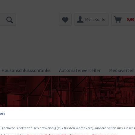
Mein Konto
0,00
Hausanschlussschränke
Automatenverteiler
Mediaverteil
gen
ige davon sind technisch notwendig (z.B. für den Warenkorb), andere helfen uns, unser