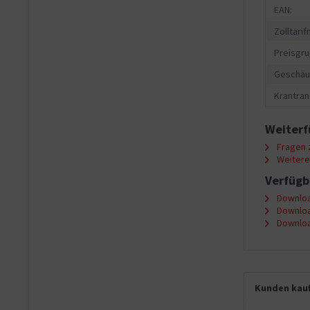
EAN:
Zolltari
Preisgru
Geschäu
Krantran
Weiterf
Fragen z
Weitere 
Verfügb
Downloa
Downloa
Downloa
Kunden kauf