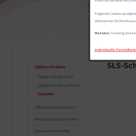
Ihnen ein besseres Nutzere
Folgende Cookies akzeptier
dort können Sie Ihre Auswa
Matomo:
Tracking und An
Individuelle Einstellun
SLS-Sch
Zählerschränke
Zählerschränke eHZ
Zählerschränke 3-Punkt
Zubehör
Zähleranschlusssäulen
Hausanschlussschränke
Automatenverteiler