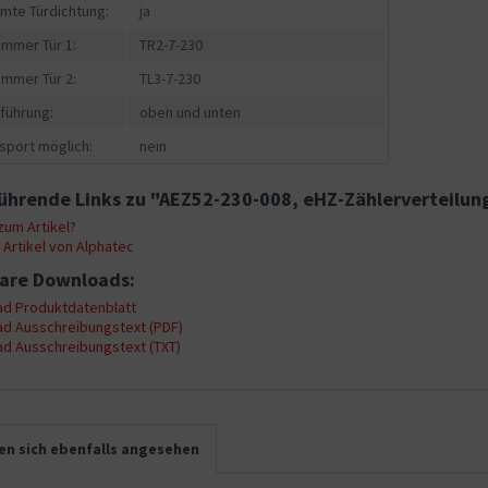
mte Türdichtung:
ja
ummer Tür 1:
TR2-7-230
ummer Tür 2:
TL3-7-230
führung:
oben und unten
sport möglich:
nein
ührende Links zu "AEZ52-230-008, eHZ-Zählerverteilun
um Artikel?
Artikel von Alphatec
are Downloads:
d Produktdatenblatt
d Ausschreibungstext (PDF)
d Ausschreibungstext (TXT)
n sich ebenfalls angesehen