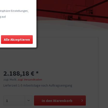
vatsphäre-Einstellungen,
 auf.
Alle Akzeptieren
2.188,18 € *
zzgl. MwSt.
zzgl. Versandkosten
Lieferzeit 1-5 Arbeitstage nach Auftragseingang
In den
Warenkorb