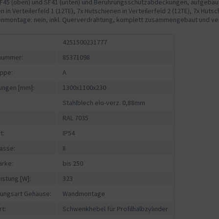
F45 (oben) und SF41 (unten) und Berührungsschutzabdeckungen, aufgebaut wi
 in Verteilerfeld 1 (12TE), 7x Hutschienen in Verteilerfeld 2 (12TE), 7x Hutsc
enmontage: nein, inkl. Querverdrahtung, komplett zusammengebaut und v
4251500231777
fnummer:
85371098
ppe:
A
ngen [mm]:
1300x1100x230
Stahlblech elo-verz. 0,88mm
RAL 7035
t:
IP54
asse:
II
ärke:
bis 250
istung [W]:
323
gungsart Gehäuse:
Wandmontage
rt:
Schwenkhebel für Profilhalbzylinder