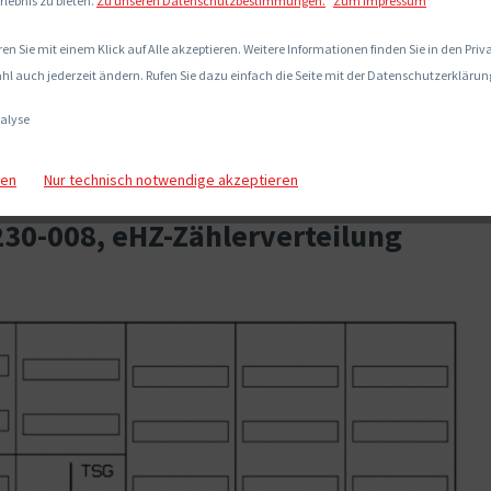
rlebnis zu bieten.
Zu unseren Datenschutzbestimmungen.
Zum Impressum
en Sie mit einem Klick auf Alle akzeptieren. Weitere Informationen finden Sie in den Pri
hl auch jederzeit ändern. Rufen Sie dazu einfach die Seite mit der Datenschutzerklärung
alyse
gen
Nur technisch notwendige akzeptieren
30-008, eHZ-Zählerverteilung