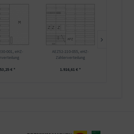
30-001, eHZ-
AEZ52-210-055, eHZ-
AEZ52-21
rverteilung
Zählerverteilung
Zähler
53,25 € *
1.916,61 € *
1.55