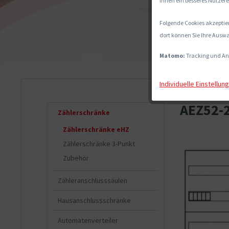
Ihnen ein besseres Nutzere
Folgende Cookies akzeptier
dort können Sie Ihre Auswa
Matomo:
Tracking und An
Individuelle Einstellun
AEZ52-2
Zählerschränke
Zählerschränke eHZ
Zählerschränke 3-Punkt
Zubehör
Zähleranschlusssäulen
Hausanschlussschränke
Automatenverteiler