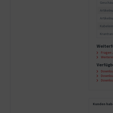
Geschäu
Artikeln
Artikeln
Kabelein
Krantran
Weiterf
Fragen z
Weitere 
Verfügb
Downloa
Downloa
Downloa
Kunden habe