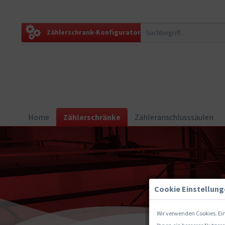
Zählerschrank-Konfigurator
Home
Zählerschränke
Zähleranschlusssäulen
Cookie Einstellun
Wir verwenden Cookies. Ein