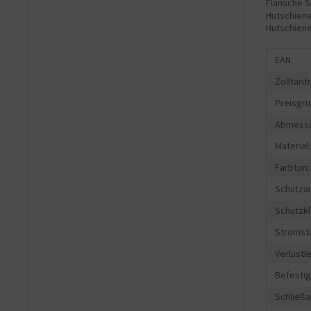
Flansche S
Hutschienen
Hutschien
EAN:
Zolltari
Preisgru
Abmessu
Material:
Farbton:
Schutzar
Schutzkl
Stromst
Verlustle
Befesti
Schließa