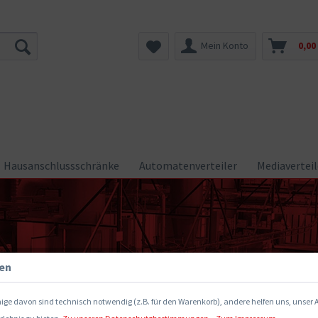
Mein Konto
0,00
Hausanschlussschränke
Automatenverteiler
Mediaverteil
gen
ige davon sind technisch notwendig (z.B. für den Warenkorb), andere helfen uns, unser