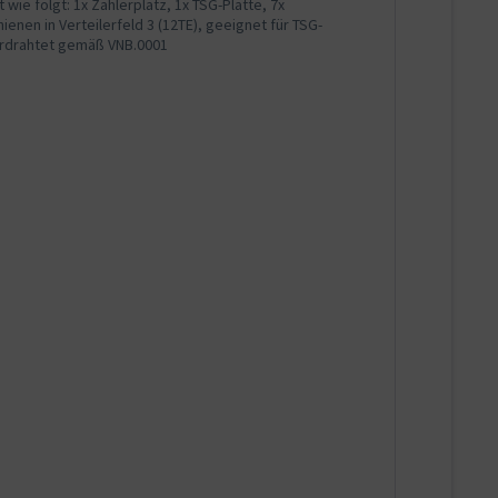
e folgt: 1x Zählerplatz, 1x TSG-Platte, 7x
hienen in Verteilerfeld 3 (12TE), geeignet für TSG-
erdrahtet gemäß VNB.0001