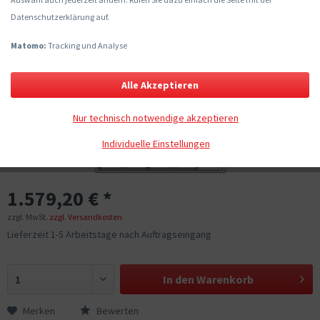
Datenschutzerklärung auf.
Matomo:
Tracking und Analyse
Alle Akzeptieren
Nur technisch notwendige akzeptieren
Individuelle Einstellungen
1.579,20 € *
zzgl. MwSt.
zzgl. Versandkosten
Lieferzeit 1-5 Arbeitstage nach Auftragseingang
In den
Warenkorb
Merken
Bewerten