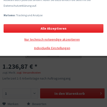
Datenschutzerklärung auf.
Matomo:
Tracking und Analyse
Alle Akzeptieren
Nur technisch notwendige akzeptieren
Individuelle Einstellungen
1.236,87 € *
zzgl. MwSt.
zzgl. Versandkosten
Lieferzeit 1-5 Arbeitstage nach Auftragseingang
In den
Warenkorb
Merken
Bewerten