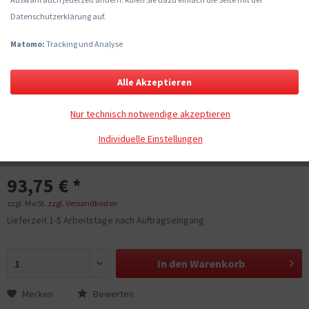
Datenschutzerklärung auf.
Matomo:
Tracking und Analyse
Alle Akzeptieren
Nur technisch notwendige akzeptieren
Individuelle Einstellungen
93,75 € *
zzgl. MwSt.
zzgl. Versandkosten
Lieferzeit 1-5 Arbeitstage nach Auftragseingang
In den
Warenkorb
Merken
Bewerten