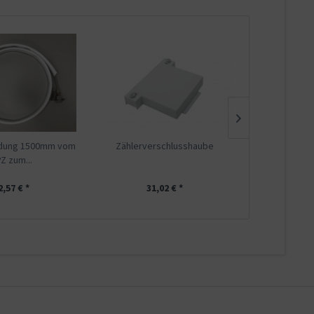
ndung 1500mm vom
Zählerverschlusshaube
Kombiabl. f
Z zum...
Blit
2,57 € *
31,02 € *
379