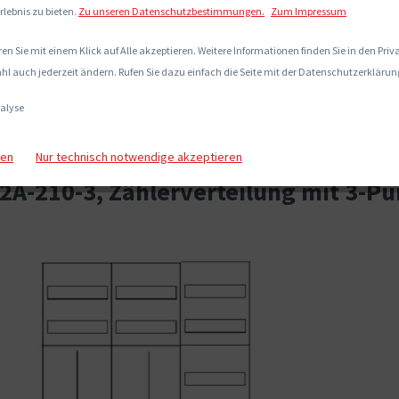
rlebnis zu bieten.
Zu unseren Datenschutzbestimmungen.
Zum Impressum
en Sie mit einem Klick auf Alle akzeptieren. Weitere Informationen finden Sie in den Pri
hl auch jederzeit ändern. Rufen Sie dazu einfach die Seite mit der Datenschutzerklärung
alyse
gen
Nur technisch notwendige akzeptieren
A-210-3, Zählerverteilung mit 3-Pu