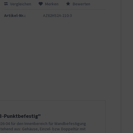
Vergleichen
Merken
Bewerten
Artikel-Nr.:
AZ62HS2A-210-3
3-Punktbefestig"
026-04 für den Innenbereich für Wandbefestigung
stehend aus: Gehäuse, Einzel- bzw. Doppeltür mit