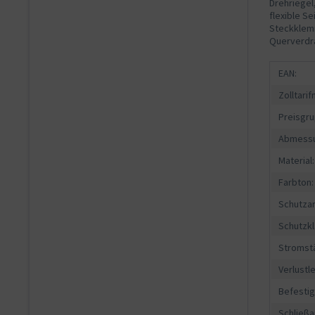
Drehriegel
flexible S
Steckklemme
Querverdr
EAN:
Zolltari
Preisgru
Abmessu
Material:
Farbton:
Schutzar
Schutzkl
Stromst
Verlustle
Befesti
Schließa