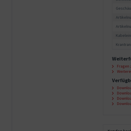
Geschäu
Artikeln
Artikeln
Kabelein
Krantran
Weiterf
Fragen z
Weitere 
Verfügb
Downloa
Downloa
Downloa
Downloa