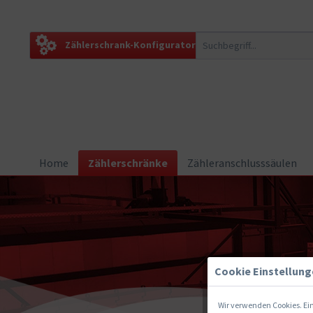
Zählerschrank-Konfigurator
Home
Zählerschränke
Zähleranschlusssäulen
Cookie Einstellun
Wir verwenden Cookies. Ein