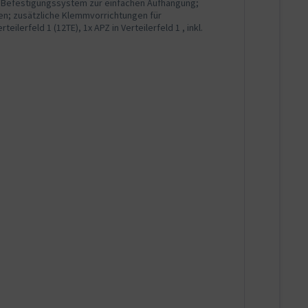
x Befestigungssystem zur einfachen Aufhängung;
en; zusätzliche Klemmvorrichtungen für
ilerfeld 1 (12TE), 1x APZ in Verteilerfeld 1 , inkl.