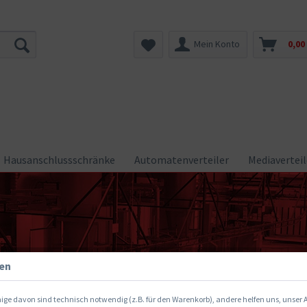
Mein Konto
0,00
Hausanschlussschränke
Automatenverteiler
Mediaverteil
gen
ige davon sind technisch notwendig (z.B. für den Warenkorb), andere helfen uns, unser