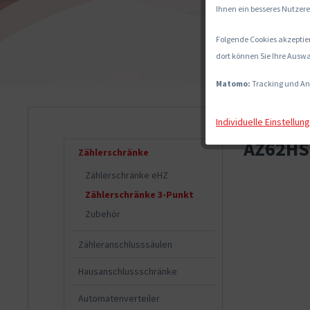
Ihnen ein besseres Nutzere
Folgende Cookies akzeptier
dort können Sie Ihre Auswa
Matomo:
Tracking und An
Individuelle Einstellun
AZ62HS2
Zählerschränke
Zählerschränke eHZ
Zählerschränke 3-Punkt
Zubehör
Zähleranschlusssäulen
Hausanschlussschränke
Automatenverteiler