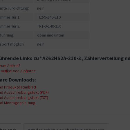
mte Türdichtung:
nein
ummer Tür 1:
TL2-9-140-210
ummer Tür 2:
TR1-9-140-210
führung:
oben und unten
sport möglich:
nein
ührende Links zu "AZ62HS2A-210-3, Zählerverteilung m
um Artikel?
Artikel von Alphatec
are Downloads:
d Produktdatenblatt
d Ausschreibungstext (PDF)
d Ausschreibungstext (TXT)
d Montageanleitung