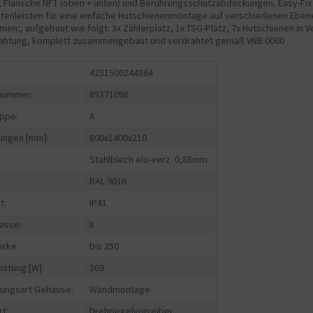
, Flansche NF1 (oben + unten) und Berührungsschutzabdeckungen, Easy-Fi
eitenleisten für eine einfache Hutschienenmontage auf verschiedenen Eben
n;, aufgebaut wie folgt: 3x Zählerplatz, 1x TSG-Platz, 7x Hutschienen in Verte
ahtung, komplett zusammengebaut und verdrahtet gemäß VNB.0060
4251500244364
fnummer:
85371098
ppe:
A
ngen [mm]:
800x1400x210
Stahlblech elo-verz. 0,88mm
RAL 9016
t:
IP41
asse:
II
ärke:
bis 250
istung [W]:
269
gungsart Gehäuse:
Wandmontage
rt:
Drehriegelvorreiber