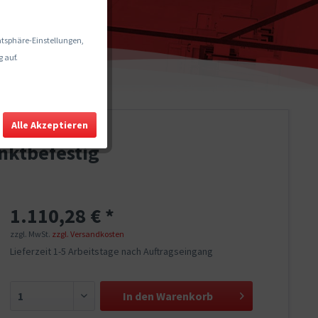
vatsphäre-Einstellungen,
 auf.
Alle Akzeptieren
nktbefestig
1.110,28 € *
zzgl. MwSt.
zzgl. Versandkosten
Lieferzeit 1-5 Arbeitstage nach Auftragseingang
In den
Warenkorb