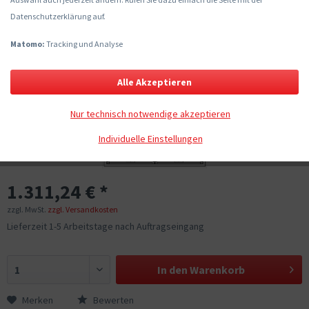
Datenschutzerklärung auf.
Matomo:
Tracking und Analyse
Alle Akzeptieren
Nur technisch notwendige akzeptieren
Individuelle Einstellungen
1.311,24 € *
zzgl. MwSt.
zzgl. Versandkosten
Lieferzeit 1-5 Arbeitstage nach Auftragseingang
In den
Warenkorb
Merken
Bewerten