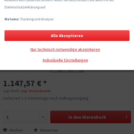
Datenschutzerklärung auf.
Matomo:
Tracking und Analyse
Alle Akzeptieren
Nur technisch notwendige akzeptieren
Individuelle Einstellungen
1.147,57 € *
zzgl. MwSt.
zzgl. Versandkosten
Lieferzeit 1-5 Arbeitstage nach Auftragseingang
In den
Warenkorb
Merken
Bewerten