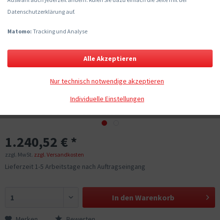
Datenschutzerklärung auf.
Matomo:
Tracking und Analyse
Alle Akzeptieren
Nur technisch notwendige akzeptieren
Individuelle Einstellungen
1.240,52 € *
zzgl. MwSt.
zzgl. Versandkosten
Lieferzeit 1-5 Arbeitstage nach Auftragseingang
In den
Warenkorb
Merken
Bewerten