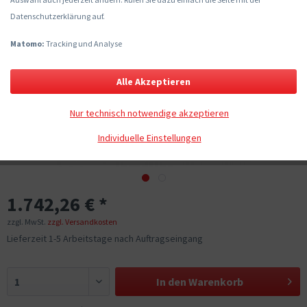
Datenschutzerklärung auf.
Matomo:
Tracking und Analyse
Alle Akzeptieren
Nur technisch notwendige akzeptieren
Individuelle Einstellungen
1.742,26 € *
zzgl. MwSt.
zzgl. Versandkosten
Lieferzeit 1-5 Arbeitstage nach Auftragseingang
In den
Warenkorb