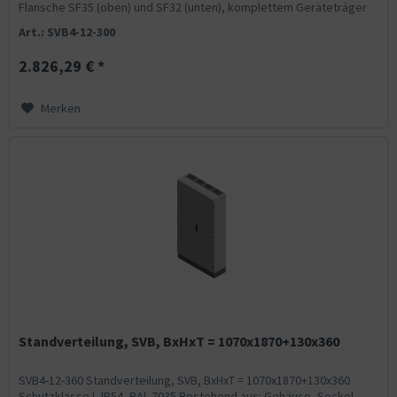
Flansche SF35 (oben) und SF32 (unten), komplettem Geräteträger
mit Feldabdeckungen...
Art.: SVB4-12-300
2.826,29 € *
Merken
Standverteilung, SVB, BxHxT = 1070x1870+130x360
SVB4-12-360 Standverteilung, SVB, BxHxT = 1070x1870+130x360
Schutzklasse I, IP54, RAL 7035 Bestehend aus: Gehäuse, Sockel,