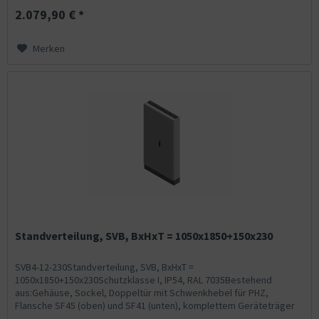
2.079,90 € *
Merken
Standverteilung, SVB, BxHxT = 1050x1850+150x230
SVB4-12-230Standverteilung, SVB, BxHxT =
1050x1850+150x230Schutzklasse I, IP54, RAL 7035Bestehend
aus:Gehäuse, Sockel, Doppeltür mit Schwenkhebel für PHZ,
Flansche SF45 (oben) und SF41 (unten), komplettem Geräteträger
mit Feldabdeckungen...