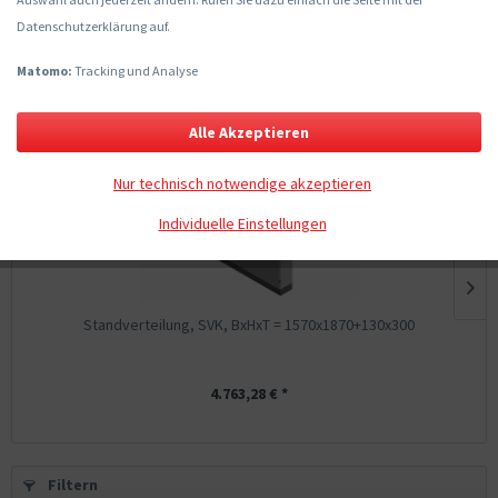
Standverteiler Komplettschränke
Datenschutzerklärung auf.
Matomo:
Tracking und Analyse
Topseller
Alle Akzeptieren
Nur technisch notwendige akzeptieren
Individuelle Einstellungen
Standverteilung, SVK, BxHxT = 1570x1870+130x300
4.763,28 € *
Filtern