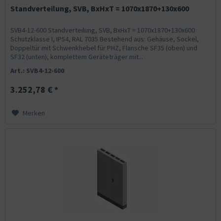
Standverteilung, SVB, BxHxT = 1070x1870+130x600
SVB4-12-600 Standverteilung, SVB, BxHxT = 1070x1870+130x600
Schutzklasse I, IP54, RAL 7035 Bestehend aus: Gehäuse, Sockel,
Doppeltür mit Schwenkhebel für PHZ, Flansche SF35 (oben) und
SF32 (unten), komplettem Geräteträger mit...
Art.: SVB4-12-600
3.252,78 € *
Merken