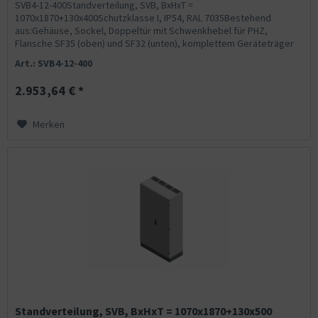
SVB4-12-400Standverteilung, SVB, BxHxT =
1070x1870+130x400Schutzklasse I, IP54, RAL 7035Bestehend
aus:Gehäuse, Sockel, Doppeltür mit Schwenkhebel für PHZ,
Flansche SF35 (oben) und SF32 (unten), komplettem Geräteträger
mit Feldabdeckungen...
Art.: SVB4-12-400
2.953,64 € *
Merken
Standverteilung, SVB, BxHxT = 1070x1870+130x500