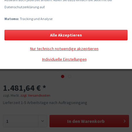
Datenschutzerklärung auf.
Matomo:
Tracking und Analyse
Alle Akzeptieren
Nur technisch notwendige akzeptieren
Individuelle Einstellungen
1.481,64 € *
zzgl. MwSt.
zzgl. Versandkosten
Lieferzeit 1-5 Arbeitstage nach Auftragseingang
In den
Warenkorb