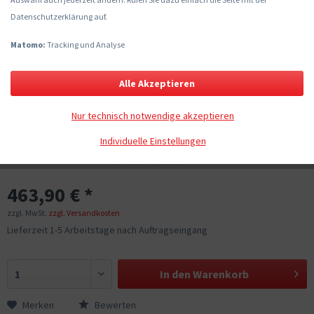
Datenschutzerklärung auf.
Matomo:
Tracking und Analyse
Alle Akzeptieren
Nur technisch notwendige akzeptieren
Individuelle Einstellungen
463,90 € *
zzgl. MwSt.
zzgl. Versandkosten
Lieferzeit 1-5 Arbeitstage nach Auftragseingang
In den
Warenkorb
Merken
Bewerten