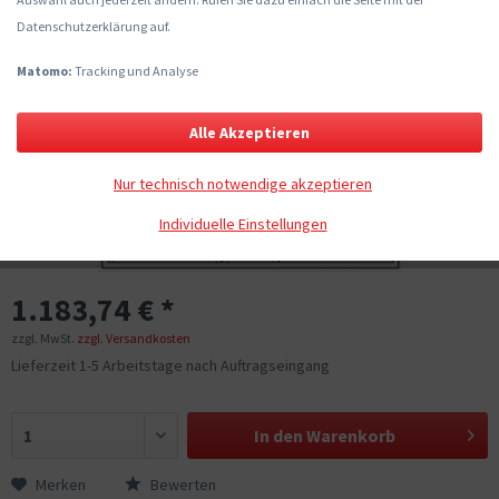
Datenschutzerklärung auf.
Matomo:
Tracking und Analyse
Alle Akzeptieren
Nur technisch notwendige akzeptieren
Individuelle Einstellungen
1.183,74 € *
zzgl. MwSt.
zzgl. Versandkosten
Lieferzeit 1-5 Arbeitstage nach Auftragseingang
In den
Warenkorb
Merken
Bewerten