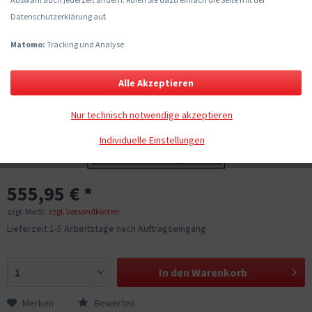
Datenschutzerklärung auf.
Matomo:
Tracking und Analyse
Alle Akzeptieren
Nur technisch notwendige akzeptieren
Individuelle Einstellungen
555,95 € *
zzgl. MwSt.
zzgl. Versandkosten
Lieferzeit 1-5 Arbeitstage nach Auftragseingang
In den
Warenkorb
Merken
Bewerten