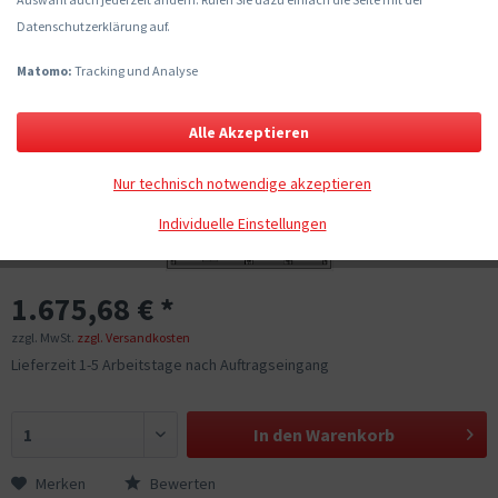
Datenschutzerklärung auf.
Matomo:
Tracking und Analyse
Alle Akzeptieren
Nur technisch notwendige akzeptieren
Individuelle Einstellungen
1.675,68 € *
zzgl. MwSt.
zzgl. Versandkosten
Lieferzeit 1-5 Arbeitstage nach Auftragseingang
In den
Warenkorb
Merken
Bewerten