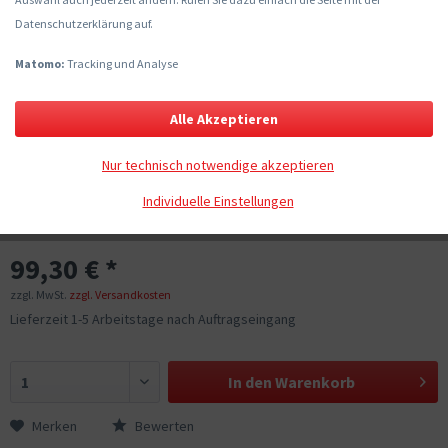
Datenschutzerklärung auf.
Matomo:
Tracking und Analyse
Alle Akzeptieren
Nur technisch notwendige akzeptieren
Individuelle Einstellungen
99,30 € *
zzgl. MwSt.
zzgl. Versandkosten
Lieferzeit 1-5 Arbeitstage nach Auftragseingang
In den
Warenkorb
Merken
Bewerten