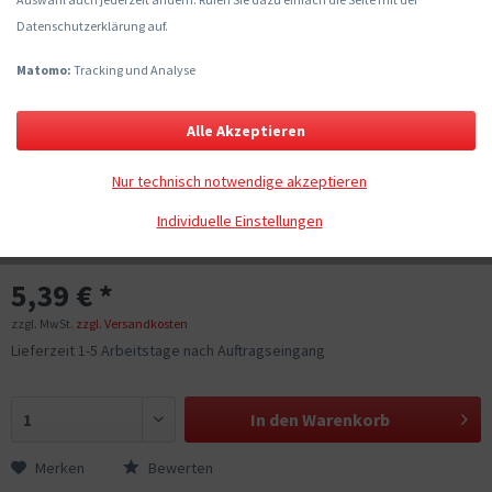
Datenschutzerklärung auf.
Matomo:
Tracking und Analyse
Alle Akzeptieren
Nur technisch notwendige akzeptieren
Individuelle Einstellungen
5,39 € *
zzgl. MwSt.
zzgl. Versandkosten
Lieferzeit 1-5 Arbeitstage nach Auftragseingang
In den
Warenkorb
Merken
Bewerten