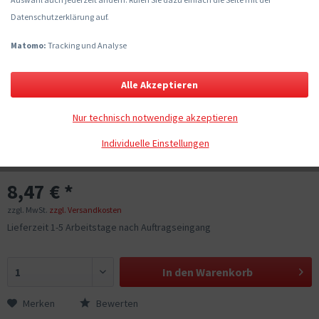
Datenschutzerklärung auf.
Matomo:
Tracking und Analyse
Alle Akzeptieren
Nur technisch notwendige akzeptieren
Individuelle Einstellungen
8,47 € *
zzgl. MwSt.
zzgl. Versandkosten
Lieferzeit 1-5 Arbeitstage nach Auftragseingang
In den
Warenkorb
Merken
Bewerten