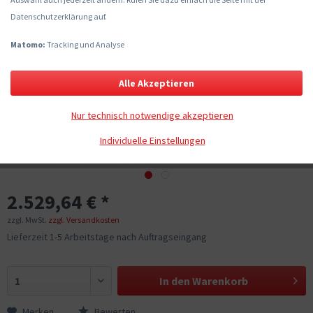
Datenschutzerklärung auf.
Matomo:
Tracking und Analyse
Alle Akzeptieren
Nur technisch notwendige akzeptieren
Individuelle Einstellungen
2.529,64 € *
zzgl. MwSt.
zzgl. Versandkosten
Lieferzeit 1-5 Arbeitstage nach Auftragseingang
In den
Warenkorb
Merken
Bewerten