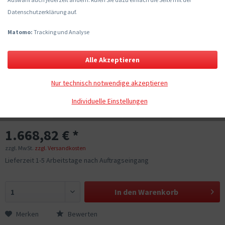
Datenschutzerklärung auf.
Matomo:
Tracking und Analyse
Alle Akzeptieren
Nur technisch notwendige akzeptieren
Individuelle Einstellungen
1.668,82 € *
zzgl. MwSt.
zzgl. Versandkosten
Lieferzeit 1-5 Arbeitstage nach Auftragseingang
In den
Warenkorb
Merken
Bewerten