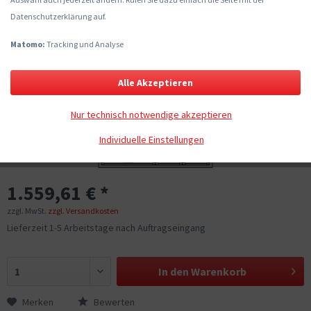
Datenschutzerklärung auf.
Matomo:
Tracking und Analyse
Alle Akzeptieren
Nur technisch notwendige akzeptieren
Individuelle Einstellungen
1.559,61 € *
zzgl. MwSt.
zzgl. Versandkosten
Lieferzeit 1-5 Arbeitstage nach Auftragseingang
In den
Warenkorb
Merken
Bewerten