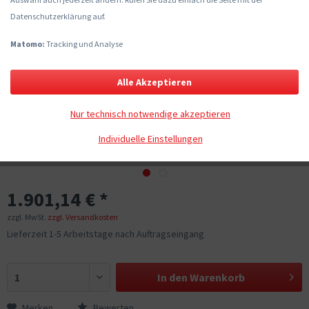
Datenschutzerklärung auf.
Matomo:
Tracking und Analyse
Alle Akzeptieren
Nur technisch notwendige akzeptieren
Individuelle Einstellungen
1.901,14 € *
zzgl. MwSt.
zzgl. Versandkosten
Lieferzeit 1-5 Arbeitstage nach Auftragseingang
In den
Warenkorb
Merken
Bewerten