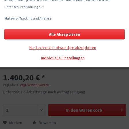
Datenschutzerklärung auf.
Matomo:
Tracking und Analyse
Alle Akzeptieren
Nur technisch notwendige akzeptieren
Individuelle Einstellungen
1.400,20 € *
zzgl. MwSt.
zzgl. Versandkosten
Lieferzeit 1-5 Arbeitstage nach Auftragseingang
In den
Warenkorb
Merken
Bewerten