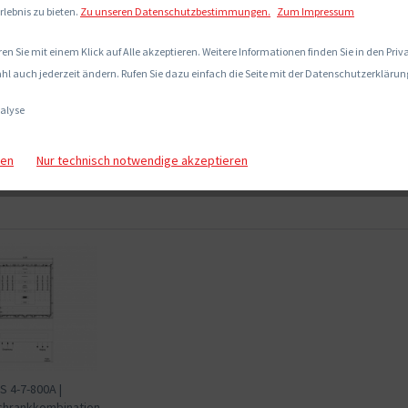
rlebnis zu bieten.
Zu unseren Datenschutzbestimmungen.
Zum Impressum
en Sie mit einem Klick auf Alle akzeptieren. Weitere Informationen finden Sie in den Pri
hl auch jederzeit ändern. Rufen Sie dazu einfach die Seite mit der Datenschutzerklärung
alyse
gen
Nur technisch notwendige akzeptieren
 4-7-800A |
chrankkombination