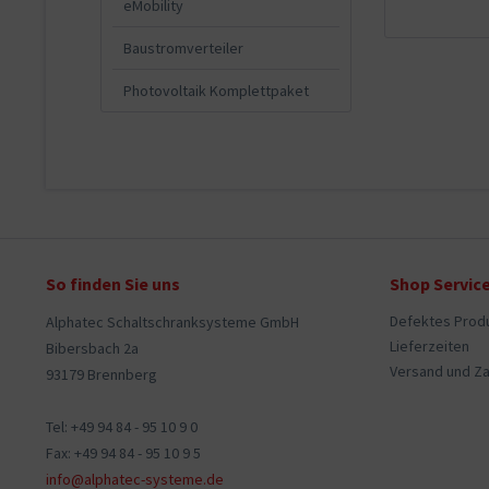
eMobility
Baustromverteiler
Photovoltaik Komplettpaket
So finden Sie uns
Shop Servic
Defektes Prod
Alphatec Schaltschranksysteme GmbH
Lieferzeiten
Bibersbach 2a
Versand und Z
93179 Brennberg
Tel: +49 94 84 - 95 10 9 0
Fax: +49 94 84 - 95 10 9 5
info@alphatec-systeme.de