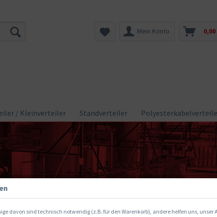
Mein Konto
0,00
iler / Kleinverteiler
Standverteiler
Polyesterkabelverteile
gen
ige davon sind technisch notwendig (z.B. für den Warenkorb), andere helfen uns, unser