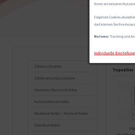
Ihnen ein besseres Nutzere
Folgende Cookies akzeptier
dort können Sie Ihre Auswa
Matomo:
Tracking und An
Individuelle Einstellun
Zählerschränke
Topseller
Zähleranschlusssäulen
Hausanschlussschränke
Automatenverteiler
Mediaverteiler / Kleinverteiler
Standverteiler
PWS
Wandlers