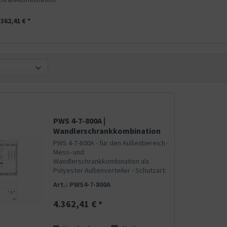
800A
.362,41 € *
PWS 4-7-800A |
Wandlerschrankkombination
800A
PWS 4-7-800A - für den Außenbereich -
Mess- und
Wandlerschrankkombination als
Polyester Außenverteiler - Schutzart:
IP44 - Schutzklasse II (schutzisoliert) -
Art.: PWS4-7-800A
mit Regendach und Sockel zum
Eingraben (exkl. Sockelfüller) -
4.362,41 € *
Kabeltragschiene...