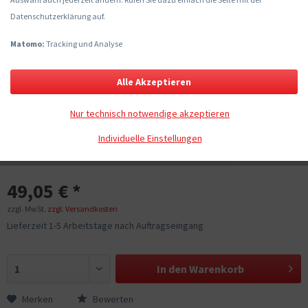
Datenschutzerklärung auf.
Matomo:
Tracking und Analyse
Alle Akzeptieren
Nur technisch notwendige akzeptieren
Individuelle Einstellungen
49,05 € *
zzgl. MwSt.
zzgl. Versandkosten
Lieferzeit 1-5 Arbeitstage nach Auftragseingang
In den
Warenkorb
Merken
Bewerten