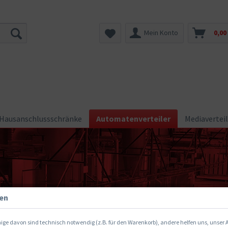
Mein Konto
0,00
Hausanschlussschränke
Automatenverteiler
Mediaverteil
gen
ige davon sind technisch notwendig (z.B. für den Warenkorb), andere helfen uns, unser