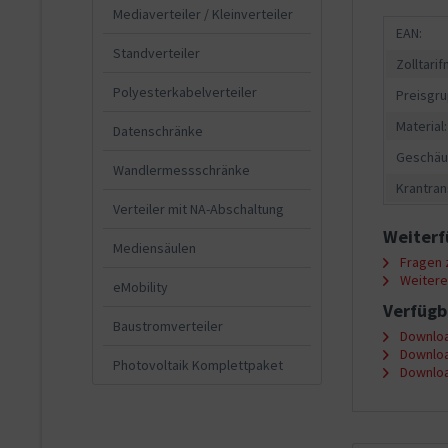
Mediaverteiler / Kleinverteiler
EAN:
Standverteiler
Zolltari
Polyesterkabelverteiler
Preisgru
Material:
Datenschränke
Geschäu
Wandlermessschränke
Krantran
Verteiler mit NA-Abschaltung
Weiterf
Mediensäulen
Fragen z
Weitere 
eMobility
Verfügb
Baustromverteiler
Downloa
Downloa
Photovoltaik Komplettpaket
Downloa