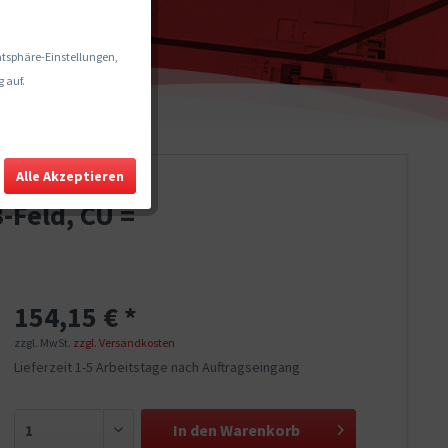
vatsphäre-Einstellungen,
 auf.
Alle Akzeptieren
-Feld, CU =
154,15 € *
zzgl. MwSt.
zzgl. Versandkosten
Lieferzeit 1-5 Arbeitstage nach Auftragseingang
In den
Warenkorb