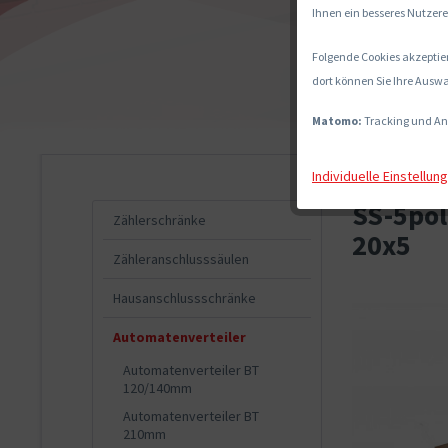
Ihnen ein besseres Nutzere
Folgende Cookies akzeptier
dort können Sie Ihre Auswa
Matomo:
Tracking und An
Individuelle Einstellun
SS-5pol
Zählerschränke
20x5
Zähleranschlusssäulen
Hausanschlussschränke
Automatenverteiler
Automatenverteiler BT
120/140mm
Automatenverteiler BT
210mm