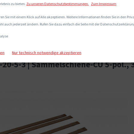
rlebnis zu bieten.
Zu unseren Datenschutzbestimmungen.
Zum Impressum
en Sie mit einem Klick auf Alle akzeptieren. Weitere Informationen finden Sie in den Pri
hl auch jederzeit ändern. Rufen Sie dazu einfach die Seite mit der Datenschutzerklärung
alyse
gen
Nur technisch notwendige akzeptieren
-20-5-3 | Sammelschiene-CU 5-pol., 3