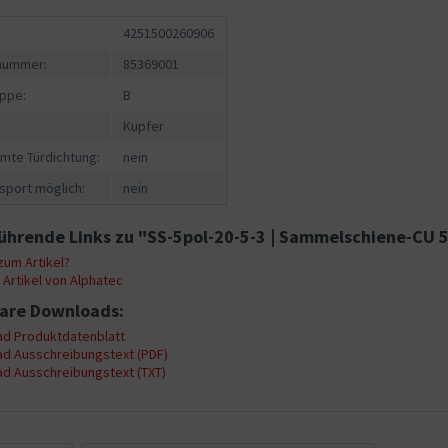
4251500260906
fnummer:
85369001
ppe:
B
Kupfer
mte Türdichtung:
nein
sport möglich:
nein
ührende Links zu "SS-5pol-20-5-3 | Sammelschiene-CU 5-
um Artikel?
Artikel von Alphatec
are Downloads:
d Produktdatenblatt
d Ausschreibungstext (PDF)
d Ausschreibungstext (TXT)