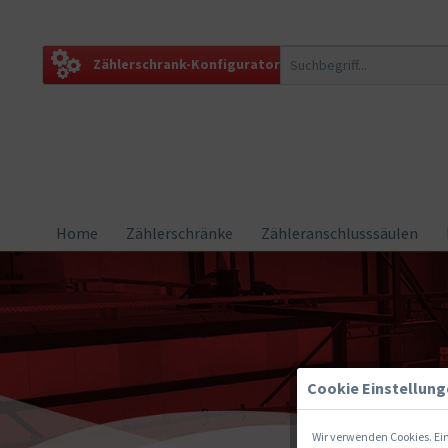
Zählerschrank-Konfigurator
Home
Zählerschränke
Zähleranschlusssäulen
Cookie Einstellun
Wir verwenden Cookies. Ein