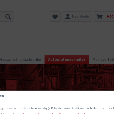
Mein Konto
0,00
Hausanschlussschränke
Automatenverteiler
Mediaverteil
gen
ige davon sind technisch notwendig (z.B. für den Warenkorb), andere helfen uns, unser