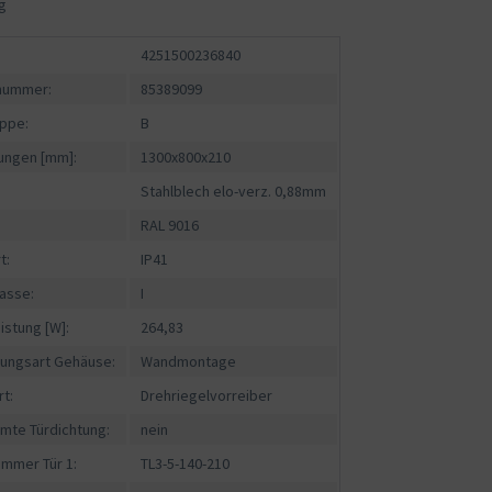
g
4251500236840
fnummer:
85389099
ppe:
B
ngen [mm]:
1300x800x210
Stahlblech elo-verz. 0,88mm
RAL 9016
t:
IP41
asse:
I
istung [W]:
264,83
gungsart Gehäuse:
Wandmontage
rt:
Drehriegelvorreiber
mte Türdichtung:
nein
ummer Tür 1:
TL3-5-140-210