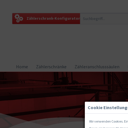
Zählerschrank-Konfigurator
Home
Zählerschränke
Zähleranschlusssäulen
Cookie Einstellun
Wir verwenden Cookies. Ein