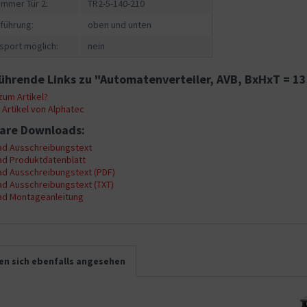
ummer Tür 2:
TR2-5-140-210
führung:
oben und unten
sport möglich:
nein
ührende Links zu "Automatenverteiler, AVB, BxHxT = 1
um Artikel?
Artikel von Alphatec
are Downloads:
d Ausschreibungstext
d Produktdatenblatt
d Ausschreibungstext (PDF)
d Ausschreibungstext (TXT)
d Montageanleitung
n sich ebenfalls angesehen