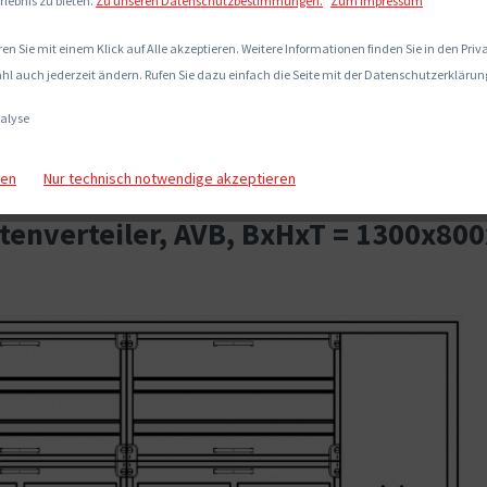
rlebnis zu bieten.
Zu unseren Datenschutzbestimmungen.
Zum Impressum
en Sie mit einem Klick auf Alle akzeptieren. Weitere Informationen finden Sie in den Pri
hl auch jederzeit ändern. Rufen Sie dazu einfach die Seite mit der Datenschutzerklärung
alyse
gen
Nur technisch notwendige akzeptieren
enverteiler, AVB, BxHxT = 1300x80