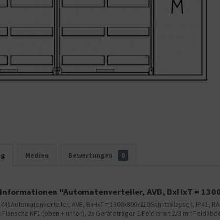
ng
Medien
Bewertungen
0
informationen "Automatenverteiler, AVB, BxHxT = 130
-M1Automatenverteiler, AVB, BxHxT = 1300x800x210Schutzklasse I, IP41, R
, Flansche NF1 (oben + unten), 2x Geräteträger 2-Feld breit 2/3 mit Feldabd