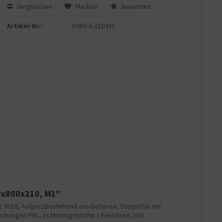
Vergleichen
Merken
Bewerten
Artikel-Nr.:
AVB5-5-210-M1
0x800x210, M1"
AL 9016, AufputzBestehend aus:Gehäuse, Doppeltür mit
eckungen PRL, 1x Montageplatte 1-Feld breit, inkl.