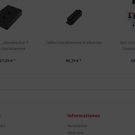
, plombierbar f.
Zählersteckklemme Drehstrom
SLS-Sch
ersteckklemme
Sammel
17,35 € *
93,75 € *
19
e
Informationen
ukt
Newsletter
Über uns