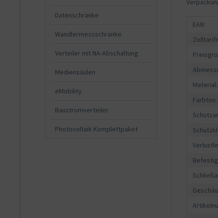
Verpackun
Datenschränke
EAN:
Wandlermessschränke
Zolltari
Verteiler mit NA-Abschaltung
Preisgru
Abmessu
Mediensäulen
Material:
eMobility
Farbton:
Baustromverteiler
Schutzar
Photovoltaik Komplettpaket
Schutzkl
Verlustle
Befesti
Schließa
Geschäu
Artikeln