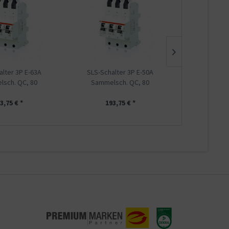
alter 3P E-63A
SLS-Schalter 3P E-50A
SLS-Schal
sch. QC, 80
Sammelsch. QC, 80
Sammels
3,75 € *
193,75 € *
193