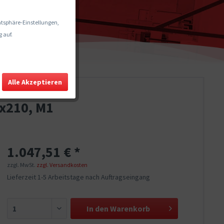
vatsphäre-Einstellungen,
 auf.
Alle Akzeptieren
0x210, M1
1.047,51 € *
zzgl. MwSt.
zzgl. Versandkosten
Lieferzeit 1-5 Arbeitstage nach Auftragseingang
In den
Warenkorb