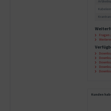
Artikeln
Kabelein
Krantran
Weiterf
Fragen z
Weitere 
Verfügb
Downloa
Downloa
Downloa
Downloa
Downloa
Kunden habe