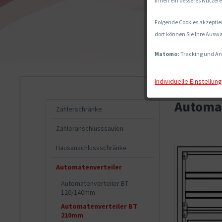
Ihnen ein besseres Nutzere
Folgende Cookies akzeptier
dort können Sie Ihre Auswa
Matomo:
Tracking und An
Individuelle Einstellun
Automat
Zählerschränke
Zähleranschlusssäulen
Hausanschlussschränke
Automatenverteiler
Automatenverteiler BT
120/140mm
Automatenverteiler BT
210mm