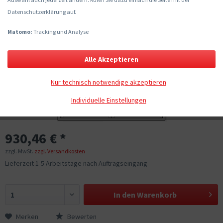
Datenschutzerklärung auf.
Matomo:
Tracking und Analyse
Alle Akzeptieren
Nur technisch notwendige akzeptieren
Individuelle Einstellungen
930,46 € *
zzgl. MwSt.
zzgl. Versandkosten
Lieferzeit 1-5 Arbeitstage nach Auftragseingang
In den
Warenkorb
Merken
Bewerten