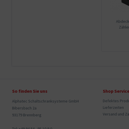
Abdeck.
Zähl
So finden Sie uns
Shop Servic
Defektes Prod
Alphatec Schaltschranksysteme GmbH
Lieferzeiten
Bibersbach 2a
Versand und Z
93179 Brennberg
Tel: +49 94 84 - 95 10 9 0