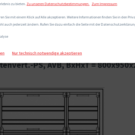
rlebnis zu bieten.
Zu unseren Datenschutzbestimmungen.
Zum Impressum
en Sie mit einem Klick auf Alle akzeptieren. Weitere Informationen finden Sie in den Pri
hl auch jederzeit ändern. Rufen Sie dazu einfach die Seite mit der Datenschutzerklärung
alyse
gen
Nur technisch notwendige akzeptieren
envert.-PS, AVB, BxHxT = 800x950x