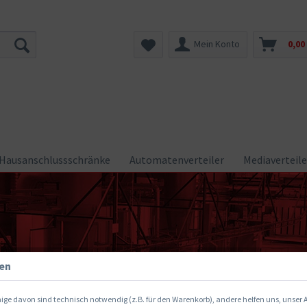
Mein Konto
0,00
Hausanschlussschränke
Automatenverteiler
Mediaverteile
gen
ige davon sind technisch notwendig (z.B. für den Warenkorb), andere helfen uns, unser