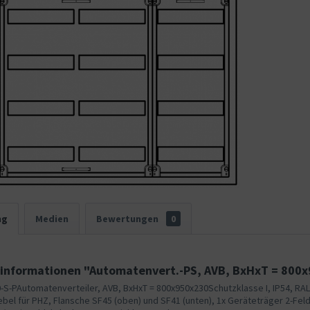
ng
Medien
Bewertungen
0
informationen "Automatenvert.-PS, AVB, BxHxT = 800x
-S-PAutomatenverteiler, AVB, BxHxT = 800x950x230Schutzklasse I, IP54, RA
el für PHZ, Flansche SF45 (oben) und SF41 (unten), 1x Geräteträger 2-Feld