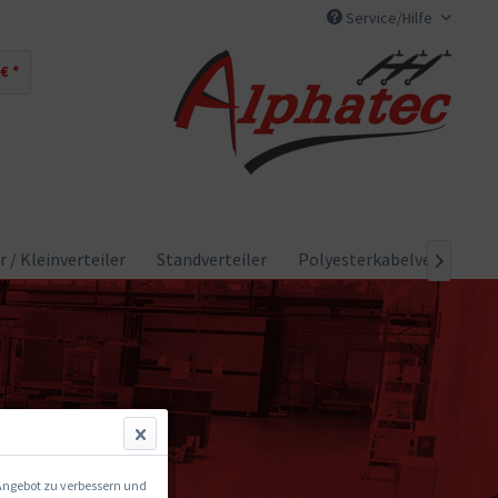
Service/Hilfe
 € *
r / Kleinverteiler
Standverteiler
Polyesterkabelverteiler

 Angebot zu verbessern und