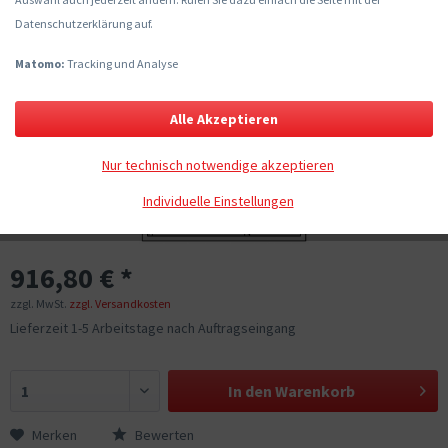
Datenschutzerklärung auf.
Matomo:
Tracking und Analyse
Alle Akzeptieren
Nur technisch notwendige akzeptieren
Individuelle Einstellungen
916,80 € *
zzgl. MwSt.
zzgl. Versandkosten
Lieferzeit 1-5 Arbeitstage nach Auftragseingang
In den
Warenkorb
Merken
Bewerten