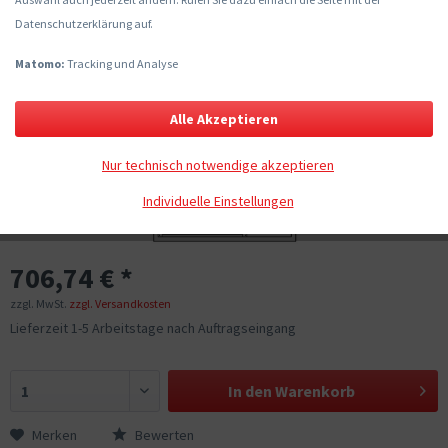
Datenschutzerklärung auf.
Matomo:
Tracking und Analyse
Alle Akzeptieren
Nur technisch notwendige akzeptieren
Individuelle Einstellungen
706,74 € *
zzgl. MwSt.
zzgl. Versandkosten
Lieferzeit 1-5 Arbeitstage nach Auftragseingang
In den
Warenkorb
Merken
Bewerten