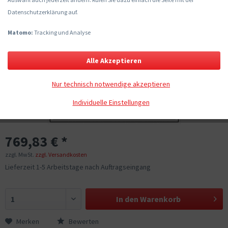
Datenschutzerklärung auf.
Matomo:
Tracking und Analyse
Alle Akzeptieren
Nur technisch notwendige akzeptieren
Individuelle Einstellungen
769,83 € *
zzgl. MwSt.
zzgl. Versandkosten
Lieferzeit 1-5 Arbeitstage nach Auftragseingang
In den
Warenkorb
Merken
Bewerten