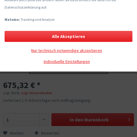
Datenschutzerklärung auf.
Matomo:
Tracking und Analyse
Alle Akzeptieren
Nur technisch notwendige akzeptieren
Individuelle Einstellungen
675,32 € *
zzgl. MwSt.
zzgl. Versandkosten
Lieferzeit 1-5 Arbeitstage nach Auftragseingang
In den
Warenkorb
Merken
Bewerten