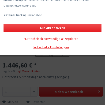
Datenschutzerklärung auf.
Matomo:
Tracking und Analyse
Alle Akzeptieren
Nur technisch notwendige akzeptieren
Individuelle Einstellungen
1.446,60 € *
zzgl. MwSt.
zzgl. Versandkosten
Lieferzeit 1-5 Arbeitstage nach Auftragseingang
In den
Warenkorb
Merken
Bewerten