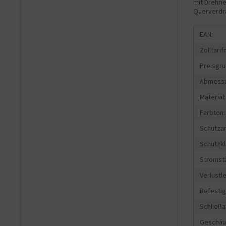
mit Drehri
Querverdr
EAN:
Zolltari
Preisgru
Abmessu
Material:
Farbton:
Schutzar
Schutzkl
Stromst
Verlustle
Befesti
Schließa
Geschäu