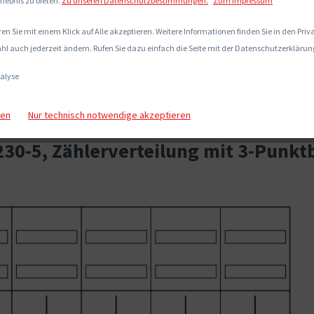
rlebnis zu bieten.
Zu unseren Datenschutzbestimmungen.
Zum Impressum
en Sie mit einem Klick auf Alle akzeptieren. Weitere Informationen finden Sie in den Pri
hl auch jederzeit ändern. Rufen Sie dazu einfach die Seite mit der Datenschutzerklärung
alyse
gen
Nur technisch notwendige akzeptieren
30-5, Zählerverteilung mit 3-Punkt