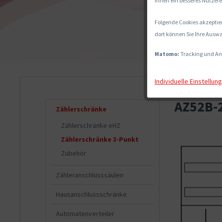
Ihnen ein besseres Nutzere
Folgende Cookies akzeptier
dort können Sie Ihre Auswa
Matomo:
Tracking und An
Individuelle Einstellun
AZ52B-2
Zählerschränke
Zählerschränke eHZ
Zählerschränke 3-Punkt
Zubehör
Zähleranschlusssäulen
Hausanschlussschränke
Automatenverteiler