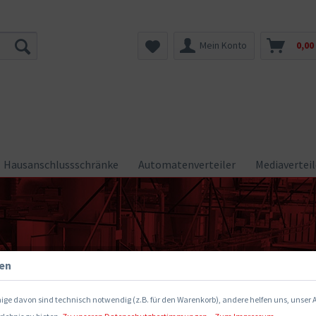
Mein Konto
0,00
Hausanschlussschränke
Automatenverteiler
Mediaverteil
gen
ige davon sind technisch notwendig (z.B. für den Warenkorb), andere helfen uns, unser