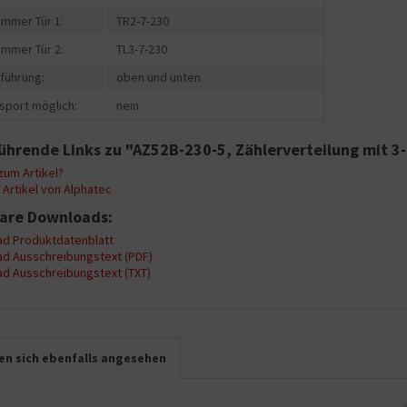
ummer Tür 1:
TR2-7-230
ummer Tür 2:
TL3-7-230
führung:
oben und unten
sport möglich:
nein
ührende Links zu "AZ52B-230-5, Zählerverteilung mit 3
um Artikel?
Artikel von Alphatec
are Downloads:
d Produktdatenblatt
d Ausschreibungstext (PDF)
d Ausschreibungstext (TXT)
n sich ebenfalls angesehen