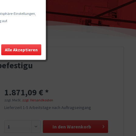
vatsphäre-Einstellungen,
 auf.
Alle Akzeptieren
befestigu
1.871,09 € *
zzgl. MwSt.
zzgl. Versandkosten
Lieferzeit 1-5 Arbeitstage nach Auftragseingang
In den
Warenkorb