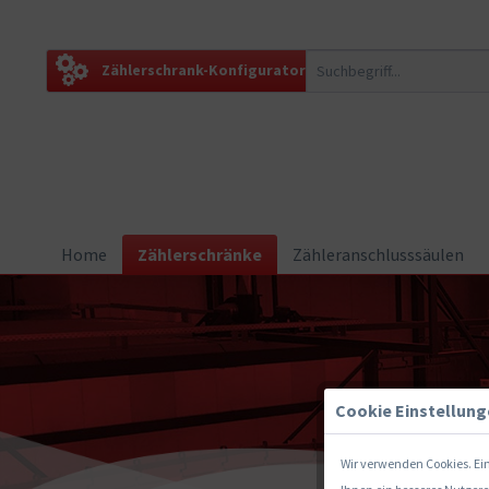
Zählerschrank-Konfigurator
Home
Zählerschränke
Zähleranschlusssäulen
Cookie Einstellun
Wir verwenden Cookies. Ein