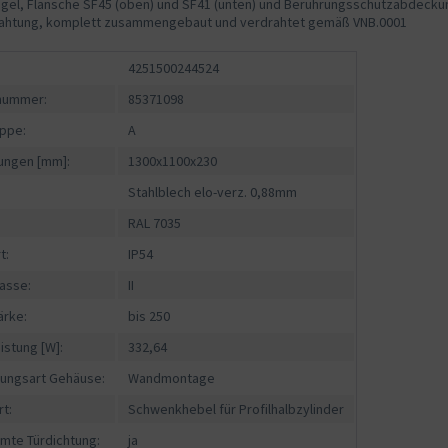
egel, Flansche SF45 (oben) und SF41 (unten) und Berührungsschutzabdeckunge
ahtung, komplett zusammengebaut und verdrahtet gemäß VNB.0001
4251500244524
fnummer:
85371098
ppe:
A
ngen [mm]:
1300x1100x230
Stahlblech elo-verz. 0,88mm
RAL 7035
t:
IP54
asse:
II
ärke:
bis 250
istung [W]:
332,64
gungsart Gehäuse:
Wandmontage
rt:
Schwenkhebel für Profilhalbzylinder
mte Türdichtung:
ja