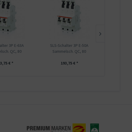
alter 3P E-63A
SLS-Schalter 3P E-50A
SLS-Schal
sch. QC, 80
Sammelsch. QC, 80
Sammels
3,75 € *
193,75 € *
193