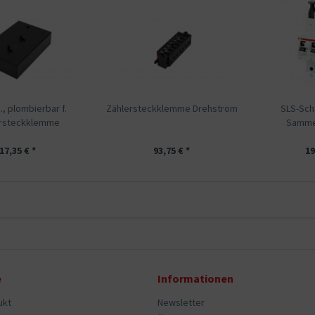
, plombierbar f.
Zählersteckklemme Drehstrom
SLS-Sch
ersteckklemme
Sammel
17,35 € *
93,75 € *
19
e
Informationen
ukt
Newsletter