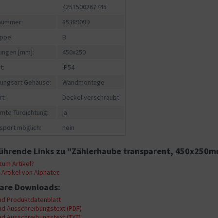
4251500267745
fnummer:
85389099
ppe:
B
ngen [mm]:
450x250
t:
IP54
gungsart Gehäuse:
Wandmontage
rt:
Deckel verschraubt
mte Türdichtung:
ja
sport möglich:
nein
ührende Links zu "Zählerhaube transparent, 450x250
um Artikel?
Artikel von Alphatec
are Downloads:
d Produktdatenblatt
d Ausschreibungstext (PDF)
d Ausschreibungstext (TXT)