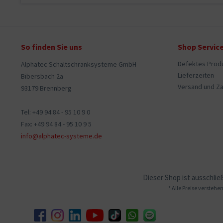
So finden Sie uns
Shop Servic
Defektes Prod
Alphatec Schaltschranksysteme GmbH
Lieferzeiten
Bibersbach 2a
Versand und Z
93179 Brennberg
Tel: +49 94 84 - 95 10 9 0
Fax: +49 94 84 - 95 10 9 5
info@alphatec-systeme.de
Dieser Shop ist ausschlie
* Alle Preise versteh