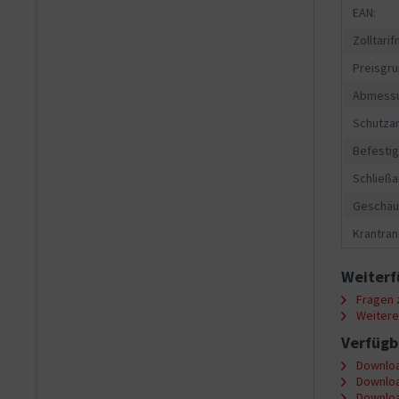
EAN:
Zolltari
Preisgru
Abmessu
Schutzar
Befesti
Schließa
Geschäu
Krantran
Weiterf
Fragen z
Weitere 
Verfügb
Downloa
Downloa
Downloa