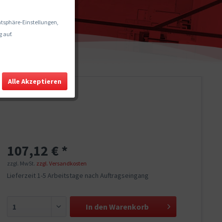
vatsphäre-Einstellungen,
 auf.
Alle Akzeptieren
107,12 € *
zzgl. MwSt.
zzgl. Versandkosten
Lieferzeit 1-5 Arbeitstage nach Auftragseingang
In den
Warenkorb