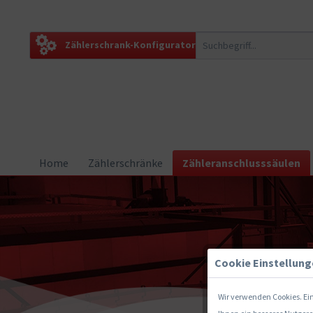
Zählerschrank-Konfigurator
Home
Zählerschränke
Zähleranschlusssäulen
Cookie Einstellun
Wir verwenden Cookies. Ein