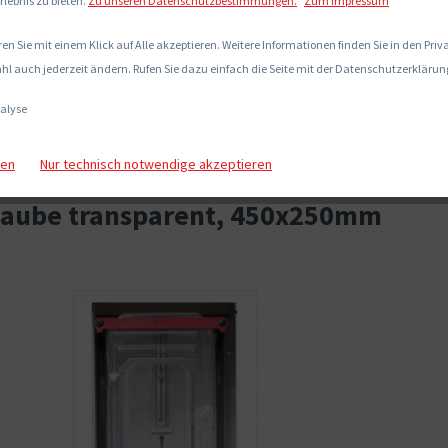
rlebnis zu bieten.
Zu unseren Datenschutzbestimmungen.
Zum Impressum
en Sie mit einem Klick auf Alle akzeptieren. Weitere Informationen finden Sie in den Pri
hl auch jederzeit ändern. Rufen Sie dazu einfach die Seite mit der Datenschutzerklärung
alyse
gen
Nur technisch notwendige akzeptieren
haube transparent, 450x250mm