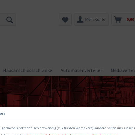
Mein Konto
0,00
Hausanschlussschränke
Automatenverteiler
Mediaverteil
gen
ige davon sind technisch notwendig (z.B. für den Warenkorb), andere helfen uns, unser