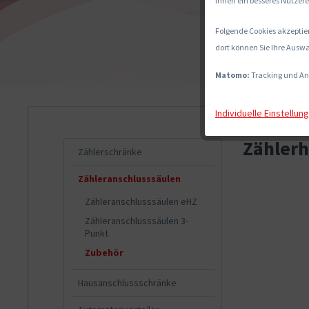
Ihnen ein besseres Nutzere
Folgende Cookies akzeptier
dort können Sie Ihre Auswa
Matomo:
Tracking und An
Individuelle Einstellun
Zähler
Zählerschränke
Zähleranschlusssäulen
Zähleranschlusssäulen eHZ
Zähleranschlusssäulen 3-
Punkt
Zubehör
Hausanschlussschränke