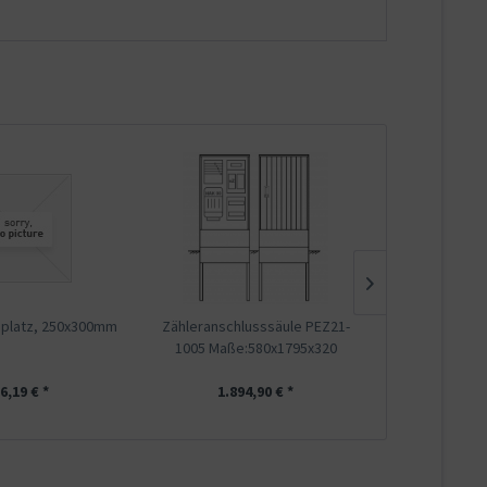
uplatz, 250x300mm
Zähleranschlusssäule PEZ21-
Zählereinbaup
1005 Maße:580x1795x320
C
6,19 € *
1.894,90 € *
153