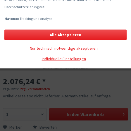
Datenschutzerklärung auf.
Matomo:
Tracking und Analyse
Alle Akzeptieren
Nur technisch notwendige akzeptieren
Individuelle Einstellungen
2.076,24 € *
zzgl. MwSt.
zzgl. Versandkosten
Artikel derzeit so nicht Lieferbar, Alternativartikel auf Anfrage.
In den
Warenkorb
Merken
Bewerten