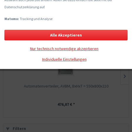
Automatenverteiler MP auf Rückwand
Datenschutzerklärung auf.
Matomo:
Tracking und Analyse
Topseller
Alle Akzeptieren
Nur technisch notwendige akzeptieren
Individuelle Einstellungen
Automatenverteiler, AVBM, BxHxT = 550x800x210
476,07 € *
Filtern