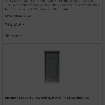
Rückwand , AVB, BxHxT = 550x1250x230Schutzklasse I, IP54, RAL
7035, AufputzBestehend aus:Gehäuse, Einzeltür mit Schwenkhebel
für PHZ, Flansche SF45 (oben) und SF41 (unten),...
Art.: AVBM2-8-230
736,43 € *
Merken
Automatenverteiler, AVBM, BxHxT = 550x1400x210