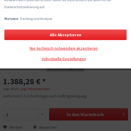
Datenschutzerklärung auf.
Matomo:
Tracking und Analyse
Alle Akzeptieren
Nur technisch notwendige akzeptieren
Individuelle Einstellungen
1.388,28 € *
zzgl. MwSt.
zzgl. Versandkosten
Lieferzeit 1-5 Arbeitstage nach Auftragseingang
In den
Warenkorb
Merken
Bewerten