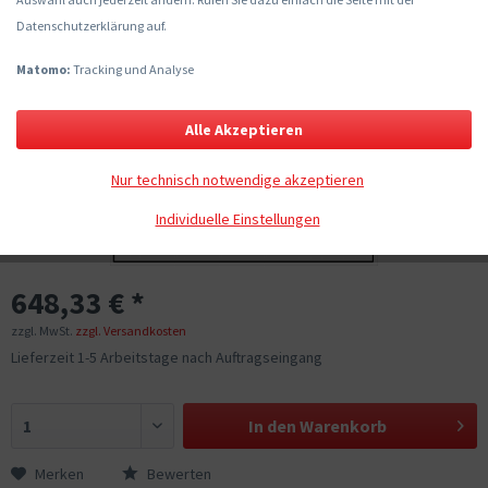
Datenschutzerklärung auf.
Matomo:
Tracking und Analyse
Alle Akzeptieren
Nur technisch notwendige akzeptieren
Individuelle Einstellungen
648,33 € *
zzgl. MwSt.
zzgl. Versandkosten
Lieferzeit 1-5 Arbeitstage nach Auftragseingang
In den
Warenkorb
Merken
Bewerten