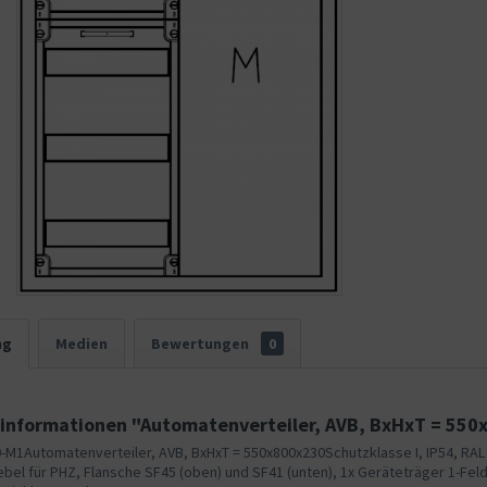
ng
Medien
Bewertungen
0
informationen "Automatenverteiler, AVB, BxHxT = 550
-M1Automatenverteiler, AVB, BxHxT = 550x800x230Schutzklasse I, IP54, RAL
el für PHZ, Flansche SF45 (oben) und SF41 (unten), 1x Geräteträger 1-Fel