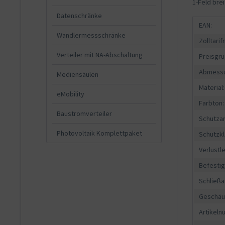
1-Feld brei
Datenschränke
EAN:
Wandlermessschränke
Zolltari
Verteiler mit NA-Abschaltung
Preisgru
Abmessu
Mediensäulen
Material:
eMobility
Farbton:
Baustromverteiler
Schutzar
Photovoltaik Komplettpaket
Schutzkl
Verlustle
Befesti
Schließa
Geschäu
Artikeln