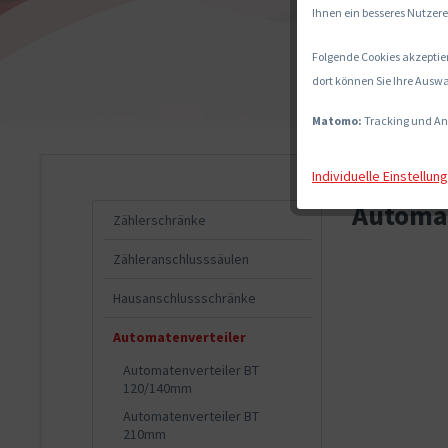
Ihnen ein besseres Nutzere
Folgende Cookies akzeptier
dort können Sie Ihre Auswa
Matomo:
Tracking und An
Individuelle Einstellun
Automat
Zählerschränke
Zähleranschlusssäulen
Hausanschlussschränke
Automatenverteiler
Automatenverteiler BT
120/140mm
Automatenverteiler BT
210mm