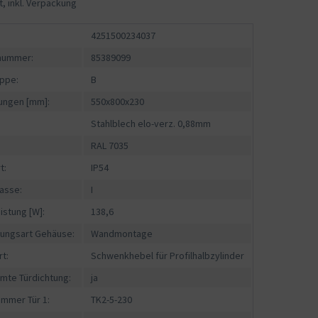
t, inkl. Verpackung
4251500234037
fnummer:
85389099
ppe:
B
ngen [mm]:
550x800x230
Stahlblech elo-verz. 0,88mm
RAL 7035
t:
IP54
asse:
I
istung [W]:
138,6
gungsart Gehäuse:
Wandmontage
rt:
Schwenkhebel für Profilhalbzylinder
mte Türdichtung:
ja
ummer Tür 1:
TK2-5-230