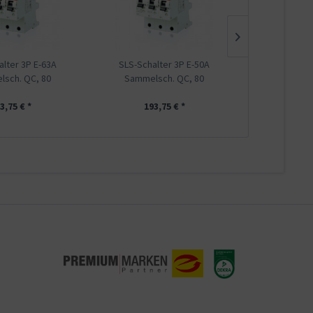
alter 3P E-63A
SLS-Schalter 3P E-50A
SLS-Schal
sch. QC, 80
Sammelsch. QC, 80
Sammels
3,75 € *
193,75 € *
193