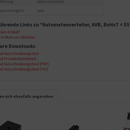
führung:
oben und unten
sport möglich:
nein
ührende Links zu "Automatenverteiler, AVB, BxHxT = 5
um Artikel?
Artikel von Alphatec
are Downloads:
d Ausschreibungstext
d Produktdatenblatt
d Ausschreibungstext (PDF)
d Ausschreibungstext (TXT)
n sich ebenfalls angesehen