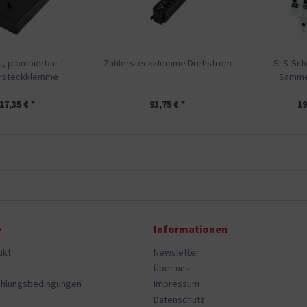
, plombierbar f.
Zählersteckklemme Drehstrom
SLS-Sch
ersteckklemme
Sammel
17,35 € *
93,75 € *
19
e
Informationen
ukt
Newsletter
Über uns
ahlungsbedingungen
Impressum
Datenschutz