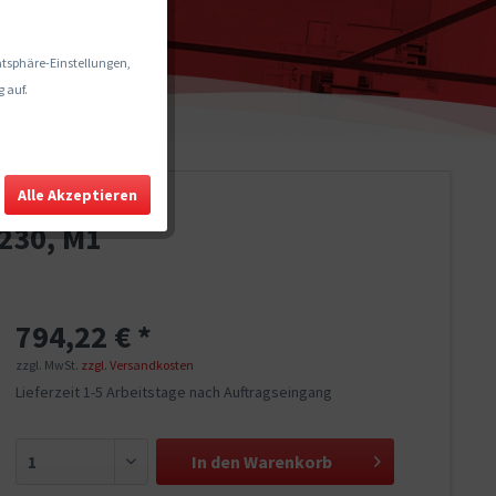
vatsphäre-Einstellungen,
 auf.
Alle Akzeptieren
230, M1
794,22 € *
zzgl. MwSt.
zzgl. Versandkosten
Lieferzeit 1-5 Arbeitstage nach Auftragseingang
In den
Warenkorb