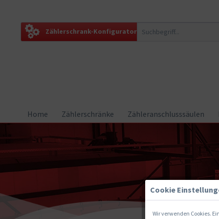
Zählerschrank-Konfigurator
Home
Zählerschränke
Zähleranschlusssäulen
Cookie Einstellun
Wir verwenden Cookies. Ein