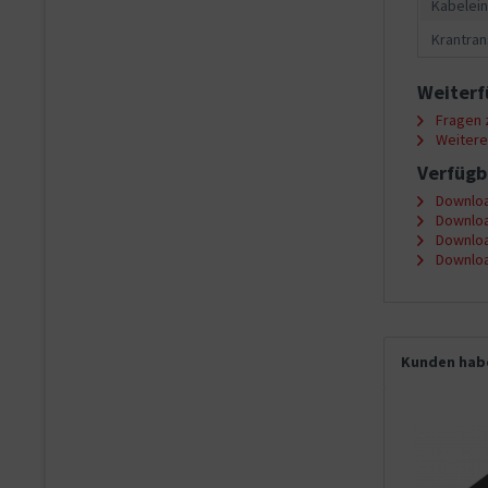
Kabelein
Krantran
Weiterf
Fragen z
Weitere 
Verfügb
Downloa
Downloa
Downloa
Downloa
Kunden habe