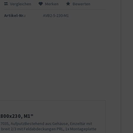
Vergleichen
Merken
Bewerten
Artikel-Nr.:
AVB2-5-230-M1
x800x230, M1"
 7035, AufputzBestehend aus:Gehäuse, Einzeltür mit
d breit 2/3 mit Feldabdeckungen PRL, 1x Montageplatte