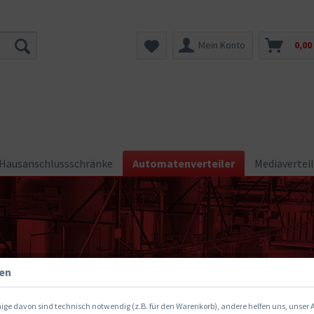
Mein Konto
0,00
Hausanschlussschränke
Automatenverteiler
Mediaverteil
gen
ige davon sind technisch notwendig (z.B. für den Warenkorb), andere helfen uns, unser