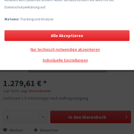
Datenschutzerklärung auf.
Matomo:
Tracking und Analyse
Alle Akzeptieren
Nur technisch notwendige akzeptieren
Individuelle Einstellungen
1.279,61 € *
zzgl. MwSt.
zzgl. Versandkosten
Lieferzeit 1-5 Arbeitstage nach Auftragseingang
In den
Warenkorb
Merken
Bewerten