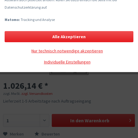
Datenschutzerklärung auf.
Matomo:
Tracking und Analyse
Alle Akzeptieren
Nur technisch notwendige akzeptieren
Individuelle Einstellungen
1.026,14 € *
zzgl. MwSt.
zzgl. Versandkosten
Lieferzeit 1-5 Arbeitstage nach Auftragseingang
In den
Warenkorb
Merken
Bewerten