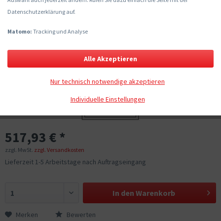
Datenschutzerklärung auf.
Matomo:
Tracking und Analyse
Alle Akzeptieren
Nur technisch notwendige akzeptieren
Individuelle Einstellungen
517,93 € *
zzgl. MwSt.
zzgl. Versandkosten
Lieferzeit 1-5 Arbeitstage nach Auftragseingang
In den
Warenkorb
Merken
Bewerten