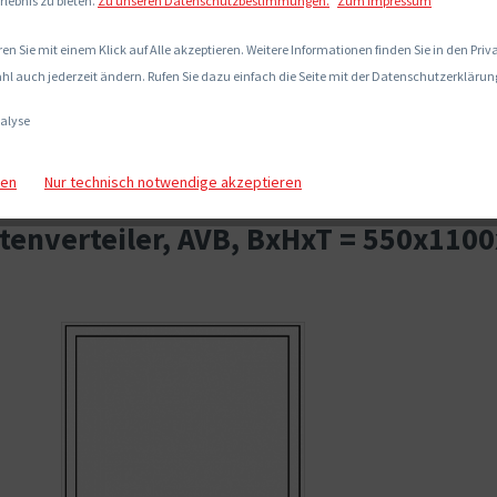
rlebnis zu bieten.
Zu unseren Datenschutzbestimmungen.
Zum Impressum
en Sie mit einem Klick auf Alle akzeptieren. Weitere Informationen finden Sie in den Pri
hl auch jederzeit ändern. Rufen Sie dazu einfach die Seite mit der Datenschutzerklärung
alyse
gen
Nur technisch notwendige akzeptieren
enverteiler, AVB, BxHxT = 550x110