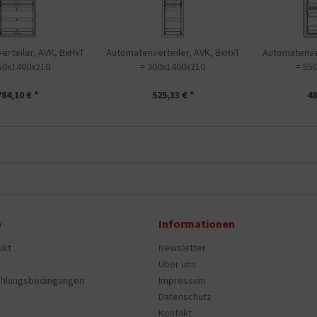
rteiler, AVK, BxHxT
Automatenverteiler, AVK, BxHxT
Automatenver
50x1400x210
= 300x1400x210
= 55
784,10 € *
525,33 € *
48
e
Informationen
ukt
Newsletter
Über uns
ahlungsbedingungen
Impressum
Datenschutz
Kontakt