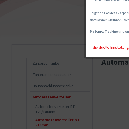
Ihnen ein besseres Nutzere
Folgende Cookies akzeptier
dort können Sie Ihre Auswa
Matomo:
Tracking und An
Individuelle Einstellun
Automat
Zählerschränke
Zähleranschlusssäulen
Hausanschlussschränke
Automatenverteiler
Automatenverteiler BT
120/140mm
Automatenverteiler BT
210mm