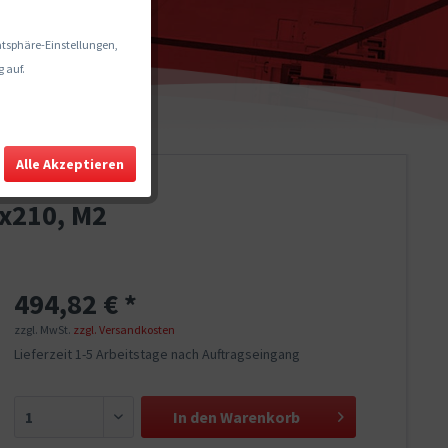
vatsphäre-Einstellungen,
 auf.
Alle Akzeptieren
0x210, M2
494,82 € *
zzgl. MwSt.
zzgl. Versandkosten
Lieferzeit 1-5 Arbeitstage nach Auftragseingang
In den
Warenkorb