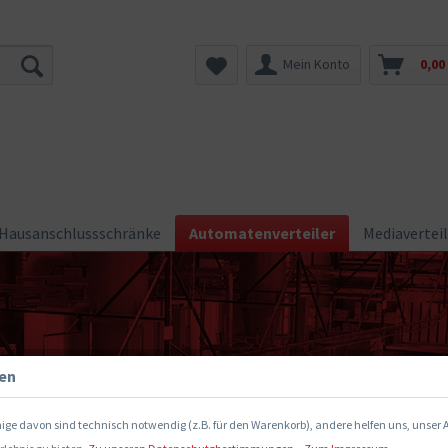
Mein Konto
0,00
Hausanschlussschränke
Automatenverteiler
Mediaverteil
gen
ige davon sind technisch notwendig (z.B. für den Warenkorb), andere helfen uns, unser