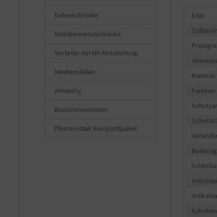
Datenschränke
EAN:
Zolltari
Wandlermessschränke
Preisgru
Verteiler mit NA-Abschaltung
Abmessu
Mediensäulen
Material:
eMobility
Farbton:
Schutzar
Baustromverteiler
Schutzkl
Photovoltaik Komplettpaket
Verlustle
Befesti
Schließa
Geschäu
Artikeln
Kabelein