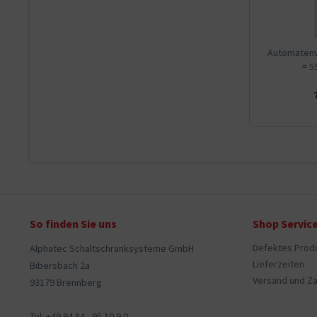
Automatenve
= 5
So finden Sie uns
Shop Servic
Defektes Prod
Alphatec Schaltschranksysteme GmbH
Lieferzeiten
Bibersbach 2a
Versand und Z
93179 Brennberg
Tel: +49 94 84 - 95 10 9 0