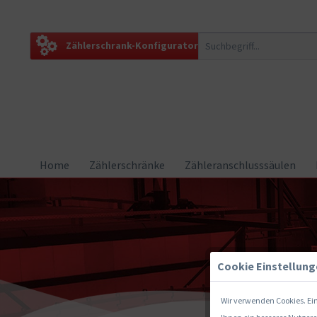
Zählerschrank-Konfigurator
Home
Zählerschränke
Zähleranschlusssäulen
Cookie Einstellun
Wir verwenden Cookies. Ein