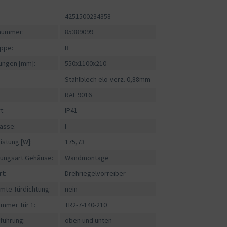
4251500234358
fnummer:
85389099
ppe:
B
ngen [mm]:
550x1100x210
Stahlblech elo-verz. 0,88mm
RAL 9016
t:
IP41
asse:
I
istung [W]:
175,73
gungsart Gehäuse:
Wandmontage
rt:
Drehriegelvorreiber
mte Türdichtung:
nein
ummer Tür 1:
TR2-7-140-210
führung:
oben und unten