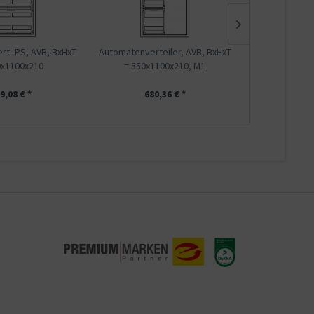
t.-PS, AVB, BxHxT
Automatenverteiler, AVB, BxHxT
Automatenvert
0x1100x210
= 550x1100x210, M1
= 550
9,08 € *
680,36 € *
591