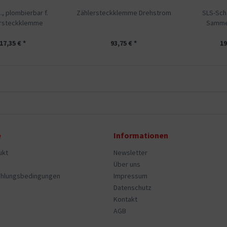
, plombierbar f.
Zählersteckklemme Drehstrom
SLS-Sch
ersteckklemme
Sammel
17,35 € *
93,75 € *
19
e
Informationen
ukt
Newsletter
Über uns
ahlungsbedingungen
Impressum
Datenschutz
Kontakt
AGB