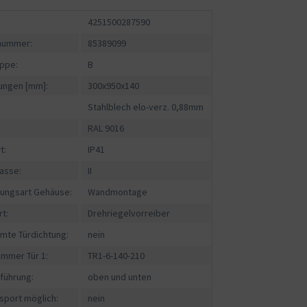
4251500287590
fnummer:
85389099
ppe:
B
ngen [mm]:
300x950x140
Stahlblech elo-verz. 0,88mm
RAL 9016
t:
IP41
asse:
II
gungsart Gehäuse:
Wandmontage
rt:
Drehriegelvorreiber
mte Türdichtung:
nein
ummer Tür 1:
TR1-6-140-210
führung:
oben und unten
sport möglich:
nein