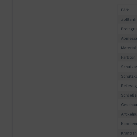
EAN:
Zolltari
Preisgru
Abmessu
Material:
Farbton:
Schutzar
Schutzkl
Befesti
Schließa
Geschäu
Artikeln
Kabelein
Krantran