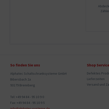
Abdeck.
Zähl
So finden Sie uns
Shop Servic
Defektes Prod
Alphatec Schaltschranksysteme GmbH
Lieferzeiten
Bibersbach 2a
Versand und Z
93179 Brennberg
Tel: +49 94 84 - 95 10 9 0
Fax: +49 94 84 - 95 10 9 5
info@alphatec-systeme.de