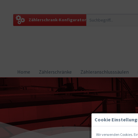
Zählerschrank-Konfigurator
Home
Zählerschränke
Zähleranschlusssäulen
Cookie Einstellun
Wir verwenden Cookies. Ein