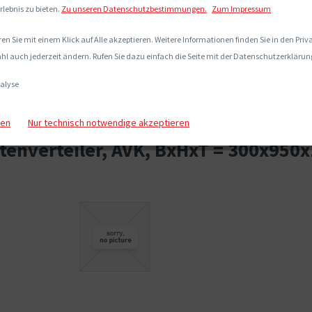
rlebnis zu bieten.
Zu unseren Datenschutzbestimmungen.
Zum Impressum
en Sie mit einem Klick auf Alle akzeptieren. Weitere Informationen finden Sie in den Pri
hl auch jederzeit ändern. Rufen Sie dazu einfach die Seite mit der Datenschutzerklärung
alyse
gen
Nur technisch notwendige akzeptieren
enverteiler, AVK, BxHxT = 300x950x