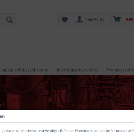
Mein Konto
0,00
Hausanschlussschränke
Automatenverteiler
Mediaverteile
gen
ige davon sind technisch notwendig (z.B. für den Warenkorb), andere helfen uns, unser