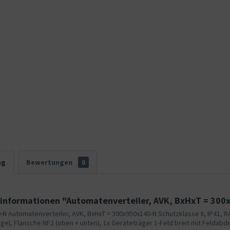
ng
Bewertungen
0
informationen "Automatenverteiler, AVK, BxHxT = 300
-N Automatenverteiler, AVK, BxHxT = 300x950x140-N Schutzklasse II, IP41, 
egel, Flansche NF2 (oben + unten), 1x Geräteträger 1-Feld breit mit Feldabde