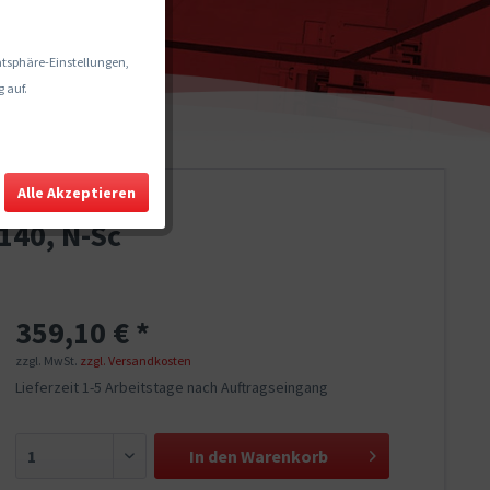
vatsphäre-Einstellungen,
 auf.
Alle Akzeptieren
140, N-Sc
359,10 € *
zzgl. MwSt.
zzgl. Versandkosten
Lieferzeit 1-5 Arbeitstage nach Auftragseingang
In den
Warenkorb