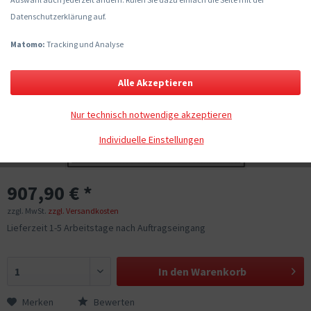
Datenschutzerklärung auf.
Matomo:
Tracking und Analyse
Alle Akzeptieren
Nur technisch notwendige akzeptieren
Individuelle Einstellungen
907,90 € *
zzgl. MwSt.
zzgl. Versandkosten
Lieferzeit 1-5 Arbeitstage nach Auftragseingang
In den
Warenkorb
Merken
Bewerten